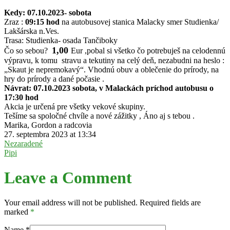
Kedy: 07.10.2023- sobota
Zraz :
09:15 hod
na autobusovej stanica Malacky smer Studienka/
Lakšárska n.Ves.
Trasa: Studienka- osada Tančiboky
1,00
Čo so sebou?
Eur ,pobal si všetko čo potrebuješ na celodennú
výpravu, k tomu stravu a tekutiny na celý deň, nezabudni na heslo :
„Skaut je nepremokavý“. Vhodnú obuv a oblečenie do prírody, na
hry do prírody a dané počasie .
Návrat: 07.10.2023 sobota, v Malackách príchod autobusu o
17:30 hod
Akcia je určená pre všetky vekové skupiny.
Tešíme sa spoločné chvíle a nové zážitky , Áno aj s tebou .
Marika, Gordon a radcovia
27. septembra 2023 at 13:34
Nezaradené
Pipi
Leave a Comment
Your email address will not be published. Required fields are
marked
*
Name
*