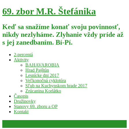
69. zbor M.R. Štefánika
Keď sa snažíme konať svoju povinnosť,
nikdy nezlyháme. Zlyhanie vždy príde až
s jej zanedbaním. Bí-Pí.
2-percentá
Aktivity
BAHAVAROBIA
Hrad Pajštún
Lesnícke dni 2017
Veľkonočná cyklotúra
Sľub na Kuchynskom hrade 2017
Zrúcanina Korlátko
Časopis
Družinovky
Stanovy 69. zboru a OP
Kontakt
„Zoznámte sa prosím“